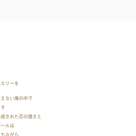
ュエリーを
言えない海の中で
ます
形成された芯の強さと
パールは
放ちながら