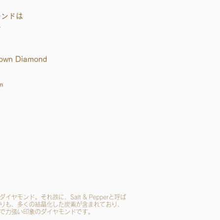
モンドは
す
own Diamond
inum
inum
ヤモンド。それ故に、Salt & Pepperと呼ば
りも、多くの結晶化した炭素が含まれており、
で力強い印象のダイヤモンドです。