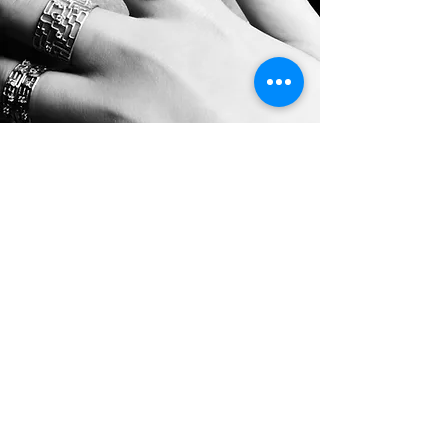
Shadow of the moon
月の影
光と影のコントラスト
RING｜K18 Yellow Gold Diamond
NECKLACE small｜learge｜